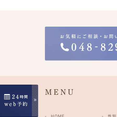
MENU
- HOME
- 性